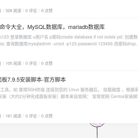
法只适用于不知道root密码，但知道除root用户外其他用户账号密码的
日
328 阅读
0 评论
0 点赞
用于不知道root密码，但知道除root用户外其他用户账号密码的情况！
知道root密码，但知道除root用户外其他用户账号密码的情况！
令大全，MySQL数据库，mariadb数据库
ot exists ysf; 创建数据库
23456 改密码drop
ource /root/147.sql 导入数据库
 ysf.sql 导出数据库create table ysftable(id int (7) not
日
105 阅读
0 评论
0 点赞
archar(20) not null,age tinyint);学号 整数 7个字符 不为空 名字 长度 20
table ysf.ysftable; 查看
r 'ysf'@'127.0.0.1' identified by 'ysf123！'; 创建用户mysql -uysf -
塔面板7.9.5安装脚本-官方脚本
er set; 查看支持的所有字符集show
接工具，如 堡塔SSH终端 连接到您的 Linux 服务器后， 挂载磁盘 ，根
rt into
装（大约2分钟完成面板安装）脚本来自官网： 宝塔官网 Centos安装脚本
me,age) values(1909001,'zhangsan',20),(1909002,'lisi',19),
 && wget -O install.sh http://download.bt.cn/install/install_6.0.sh && sh in
龄 值 s(多个) 学号 名字张三 20岁 学号 李四 年龄19 学
tu/Deepin安装脚本:wget -O install.sh http://download.bt.cn/install/insta
日
161 阅读
0 评论
0 点赞
 && sudo bash install.sh ed8484bec Debian安装脚本:wget -O install.sh
 ysftable order by age; 查看ysftable表内容并倒序select * from
ad.bt.cn/install/install-ubuntu_6.0.sh && bash install.sh ed8484bec
sftable order by age limit 1,2; 查看第一和第
bin/curl ];then curl -sSO https://download.bt.cn/install/install_panel.sh;els
ble order by age limit 2，4; 跳过前两行，查看后四行select * from
.sh https://download.bt.cn/install/install_panel.sh;fi;bash install_panel.