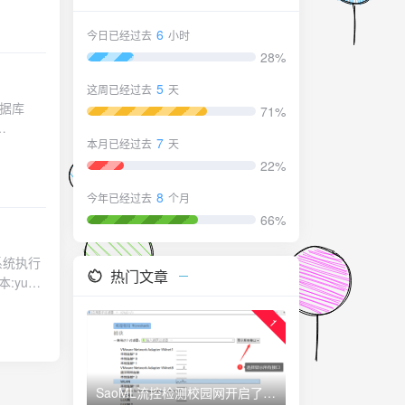
情况！注
注意：此
6
今日已经过去
小时
28%
5
这周已经过去
天
71%
7
本月已经过去
天
22%
 字节 不为空
8
今年已经过去
个月
66%
据系统执行
热门文章
:yum
stall.sh
ll-
1
 万能安装脚
e wget -
SaoML流控检测校园网开启了那些端口
sh