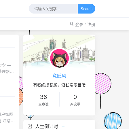
Search
登录
/
注册
意随风
有钱终成眷属，没钱亲眼目睹
36
0
文章数
评论量
用户如图
密
人生倒计时
用户看