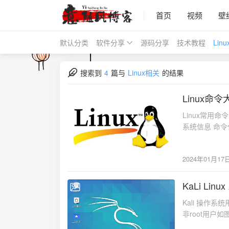
首页
视频
壁
默认分类
软件分享
源码分享
技术教程
Lin
搜索到
4
篇与
Linux相关
的结果
Linux命令
2024-01-17
Linux常用命令大全,小贴士：Ctrl+F 快速查找Linux命令（点标题可收缩、展开） Linux命令 — 系统信息 命令代码 注释说明 arch 显示机器的处理器架构（1） uname -m 显示机器的处理器架构（2） uname -r 显示正在使用的内核版本 dmidecode -q 显示硬件系统部件 - (SMBIOS
2024年01月17
KaLi Li
2023-12-16
Kali 操作
非root用户如图
码不显示，接着