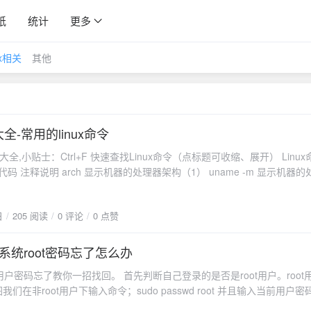
纸
统计
更多
ux相关
其他
大全-常用的linux命令
 / DMI) hdparm -i /dev/hda 罗列一个磁盘的架构特性 hdparm -tT /dev/sda 在磁盘上执行测试性读取操作 cat /proc/cpuinfo 显示CPU info的信息 cat /proc/interrupts 显示中断 cat /proc/meminfo 校验内存使用 cat /proc/swaps 显示哪些swap被使用 cat /proc/version 显示内核的版本 cat /proc/net/dev 显示网络适配器及统计 cat /proc/mounts 显示已加载的文件系统 lspci -tv 罗列 PCI 设备 lsusb -tv 显示 USB 设备 date 显示系统日期 cal 2007 显示2007年的日历表 date 041217002007.00 设置日期和时间 - 月日时分年.秒 clock -w 将时间修改保存到 BIOS Linux命令 — 系统关机 (关机、重启以及登出 ) 命令代码 注释说明 shutdown -h now 关闭系统 init 0 关闭系统 telinit 0 关闭系统 shutdown -h hours:minutes & 按预定时间关闭系统 shutdown -c 取消按预定时间关闭系统 shutdown -r now 重启 reboot 重启 logout 注销 Linux命令 — 文件和目录 命令代码 注释说明 cd /home 进入 '/ home' 目录' cd .. 返回上一级目录 cd ../.. 返回上两级目录 cd 进入个人的主目录 cd ~user1 进入个人的主目录 cd - 返回上次所在的目录 pwd 显示工作路径 ls 查看目录中的文件
日
205 阅读
0 评论
0 点赞
nux 系统root密码忘了怎么办
系统用户密码忘了教你一招找回。 首先判断自己登录的是否是root用户。root
我们在非root用户下输入命令；sudo passwd root 并且输入当前用户密码 注意
输入需要用户root的密码。然后回车接下来我们就成功了，su root切换