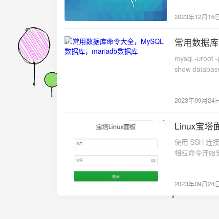
看。注意：此方
2023年12月16
意：此方法只适
方法只适用于不
常用数据库命
2023-09-24
mysql -uroot -p123 登录数据库 u用户名 p密码create database if n
show databases; 查询数据库mysqladmin -uroot -p123 password 1
database if exists ysf; 删除数据库use ysf; 切换数据库s
mysqldump -uroot -p vpndata >
2023年09月24
null,name v
drop table ysftable; 删除数据表show tables; 查看有哪些表show create 
表的创建命令create use
Linux宝
2023-09-24
pysf123! -h127.0.0.1 登录用户，记得加ip地址show charact
使用 SSH 连
tables from ysf; 查看有哪些库desc ysf.ysftable; 查看库的表结构（库名加表名）inse
相应命令开始安
ysftable(id,na
install -y wget
(1909003,'wangwu',18);表名 ID 名字 年
ed8484becUbun
号 王五 年龄18select * from ysftable; 查看表内容select name from ysftable; 查看ysftable表
2023年09月24
ubuntu_6.0.sh
name列的内容select * from
http://downlo
ysftable order by id desc; id列排序select * from y
本:if [ -f /usr/
三行select * from ysfta
O install_panel