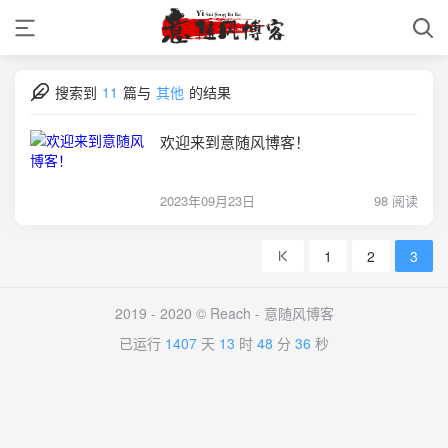
搜索到
11
篇与
其他
的结果
欢迎来到意随风博客！
2023年09月23日
98 阅读
1
2
3
2019 - 2020 © Reach -
意随风博客
已运行
1407
天
13
时
48
分
36
秒